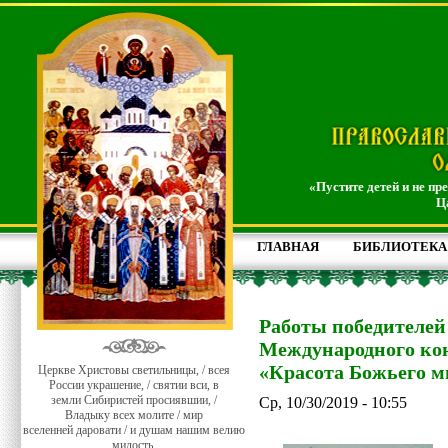
«Пустите детей и не пр
Ц
ГЛАВНАЯ
БИБЛИОТЕКА
Работы победителей
Международного кон
«Красота Божьего мир
Церкве Христовы светильницы, / всея
России украшение, / святии вси, в
земли Сибиристей просиявшии, /
Ср, 10/30/2019 - 10:55
Владыку всех молите / мир
вселенней даровати / и душам нашим велию
милость.