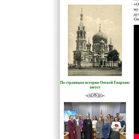
«О
му
ду
Ом
По страницам истории Омской Епархии:
август