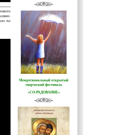
рового
ховно-
ого по
Межрегиональный открытый
творческий фестиваль
«СО-РАДОВАНИЕ»