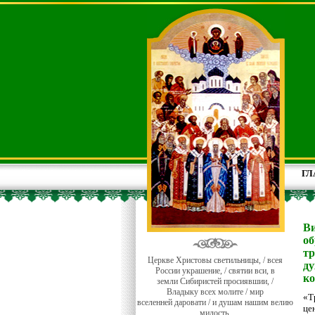
ГЛ
Ви
об
тр
Церкве Христовы светильницы, / всея
ду
России украшение, / святии вси, в
к
земли Сибиристей просиявшии, /
Владыку всех молите / мир
«Т
вселенней даровати / и душам нашим велию
це
милость.