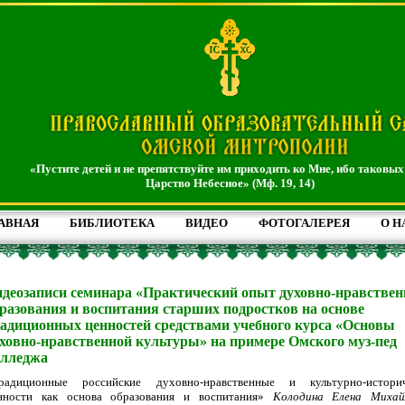
«Пустите детей и не препятствуйте им приходить ко Мне, ибо таковых
Царство Небесное» (Мф. 19, 14)
АВНАЯ
БИБЛИОТЕКА
ВИДЕО
ФОТОГАЛЕРЕЯ
О Н
деозаписи семинара «Практический опыт духовно-нравствен
разования и воспитания старших подростков на основе
адиционных ценностей средствами учебного курса «Основы
ховно-нравственной культуры» на примере Омского муз-пед
олледжа
радиционные российские духовно-нравственные и культурно-историч
нности как основа образования и воспитания»
Колодина Елена Михай