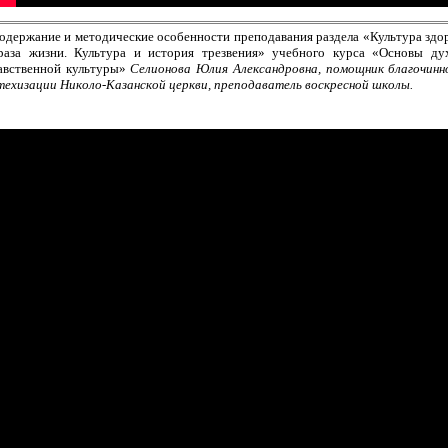
одержание и методические особенности преподавания раздела «Культура здо
раза жизни. Культура и история трезвения» учебного курса «Основы ду
авственной культуры»
Селионова Юлия Александровна, помощник благочинн
техизации Николо-Казанской церкви, преподаватель воскресной школы.