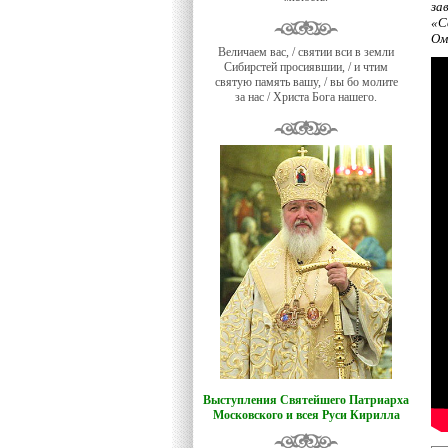
за
«С
Ом
Величаем вас, / святии вси в земли
Сибирстей просиявшии, / и чтим
святую память вашу, / вы бо молите
за нас / Христа Бога нашего.
Выступления Святейшего Патриарха
Московского и всея Руси Кирилла