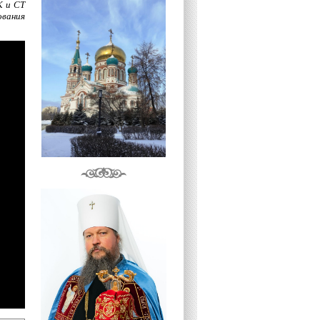
К и СТ
ования