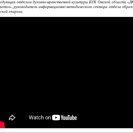
ведующая отделом духовно-нравственной культуры БУК Омской области «Д
веточ», руководитель информационно-методического сектора отдела образ
ской епархии.