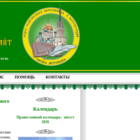
 есть
АС
ПОМОЩЬ
КОНТАКТЫ
ного
Календарь
Православный календарь: август
2026
еские
ловна,