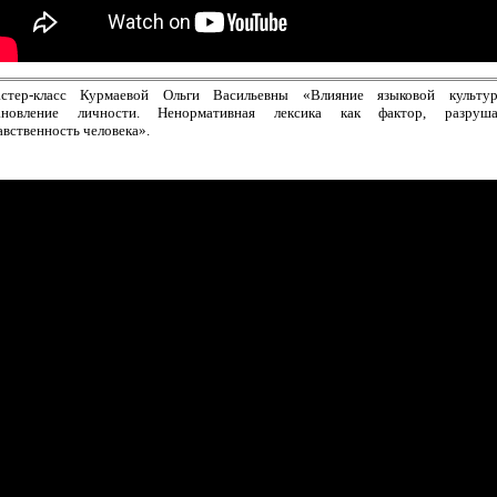
стер-класс Курмаевой Ольги Васильевны «Влияние языковой культу
ановление личности. Ненормативная лексика как фактор, разруш
авственность человека».