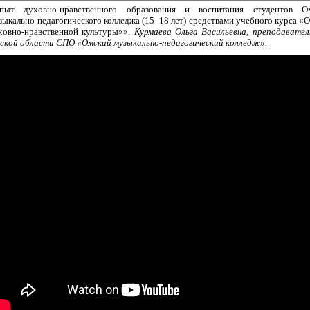
пыт духовно-нравственного образования и воспитания студентов Ом
зыкально-педагогического колледжа (15–18 лет) средствами учебного курса «
ховно-нравственной культуры»».
Курмаева Ольга Васильевна, преподавате
ской области СПО «Омский музыкально-педагогический колледж».