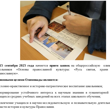
15 сентября 2025 года
начнется
прием заявок
на общероссийскую олим
ольников «Основы православной культуры: «Русь святая, храни
авославную».
новными целями Олимпиады являются:
духовно-нравственное и историко-патриотическое воспитание школьников;
формирование устойчивого интереса к научным знаниям в гуманитарной
ащихся средних учебных заведений на всех этапах школьного обучения;
вовлечение учащихся в научно-исследовательскую и познавательную деятельн
ласти истории и культуры Православия.