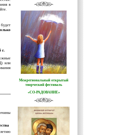
ания в
йте.
 будет
только
 г.
ужные
Ц) или
ования
Межрегиональный открытый
творческий фестиваль
«СО-РАДОВАНИЕ»
нчины
ества
-летию