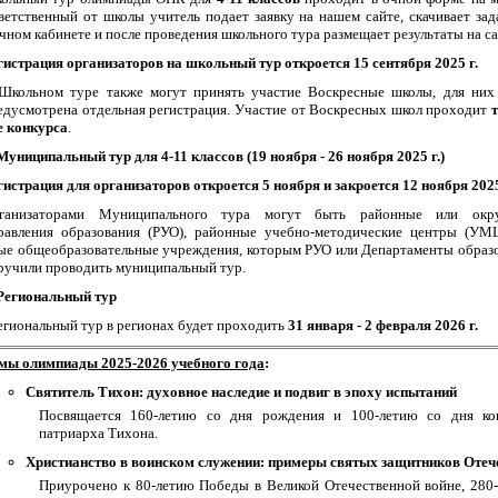
ветственный от школы учитель подает заявку на нашем сайте, скачивает зад
чном кабинете и после проведения школьного тура размещает результаты на са
гистрация организаторов на школьный тур откроется 15 сентября 2025 г.
Школьном туре также могут принять участие Воскресные школы, для них
едусмотрена отдельная регистрация. Участие от Воскресных школ проходит
е конкурса
.
 Муниципальный тур для 4-11 классов (19 ноября - 26 ноября 2025 г.)
гистрация для организаторов откроется 5 ноября и закроется 12 ноября 2025
ганизаторами Муниципального тура могут быть районные или окр
равления образования (РУО), районные учебно-методические центры (УМ
ые общеобразовательные учреждения, которым РУО или Департаменты образ
ручили проводить муниципальный тур.
 Региональный тур
Региональный тур в регионах будет проходить
31 января - 2 февраля 2026 г.
мы олимпиады 2025-2026 учебного года
:
Святитель Тихон: духовное наследие и подвиг в эпоху испытаний
Посвящается 160-летию со дня рождения и 100-летию со дня ко
патриарха Тихона.
Христианство в воинском служении: примеры святых защитников Отеч
Приурочено к 80-летию Победы в Великой Отечественной войне, 280