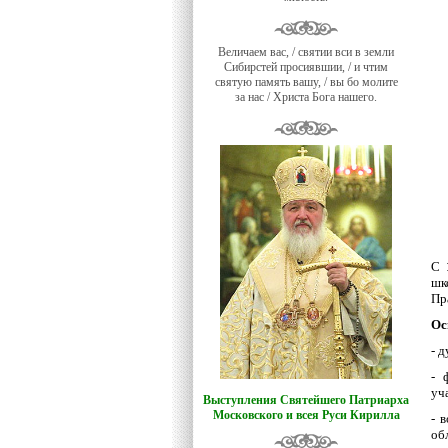
Величаем вас, / святии вси в земли
Сибирстей просиявшии, / и чтим
святую память вашу, / вы бо молите
за нас / Христа Бога нашего.
С
шк
Пр
Ос
- 
- 
уч
Выступления Святейшего Патриарха
Московского и всея Руси Кирилла
- 
об