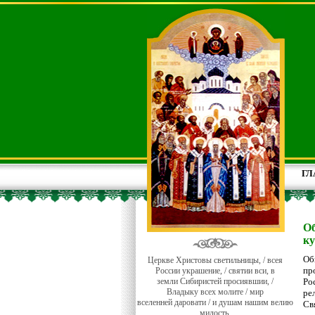
ГЛ
О
к
Об
Церкве Христовы светильницы, / всея
пр
России украшение, / святии вси, в
земли Сибиристей просиявшии, /
Ро
Владыку всех молите / мир
ре
вселенней даровати / и душам нашим велию
Св
милость.