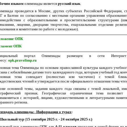
бочим языком
олимпиады является
русский язык
.
импиада проводится в Москве, других субъектах Российской Федерации, с
Г и Балтии по согласованию с местными органами управления образование
аимодействии с образовательными и просветительскими структурами (шк
мназиями, лицеями, дворцами творчества, епархиальными отделами религи
разования и комитетами по работе с молодежью).
ложение ОПК
гламент ОПК
фициальный портал Олимпиады размещен в сети Интерне
ресу:
opk.pravolimp.ru
новная тема Олимпиады по основам православной культуры каждого учебног
язана с юбилейными датами того календарного года, которым учебный год конч
новная тема совпадает (полностью или частично) с темой ближ
ждественских чтений и утверждается после официального оглашения темы чте
оме основной темы, задания каждого года связаны с темой локальной, и
ографический признак. Географически ограниченная тема позволяет 
знакомиться с историей, лицами, художественными и литературными памят
бранного региона.
лендарь олимпиады -
Информация о турах
:
 Школьный тур
(
15 сентября 2025 г. - 24 октября 2025 г.)
ольный тур олимпиады ОПК для
4-11 классов
проходит в очной форме на м