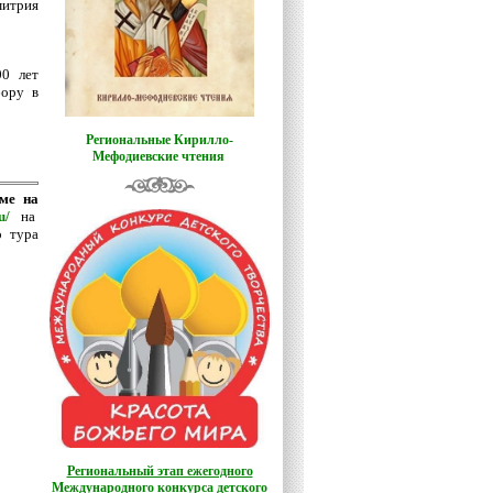
митрия
0 лет
бору в
Региональные Кирилло-
Мефодиевские чтения
ме на
u/
на
о тура
Региональный этап ежегодного
Международного конкурса детского