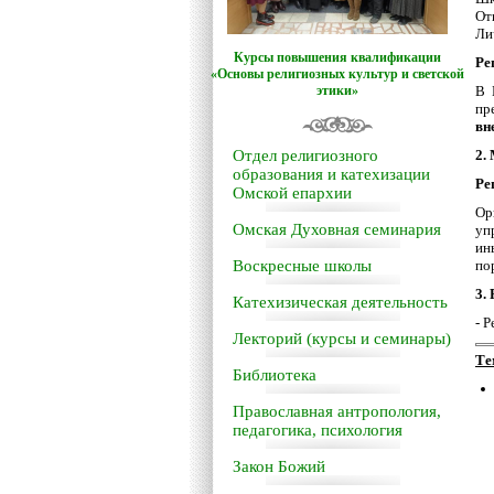
От
Ли
Курсы повышения квалификации
Ре
«Основы религиозных культур и светской
этики»
В 
пр
вн
Отдел религиозного
2.
образования и катехизации
Ре
Омской епархии
Ор
Омская Духовная семинария
уп
ин
Воскресные школы
по
3.
Катехизическая деятельность
- 
Лекторий (курсы и семинары)
Те
Библиотека
Православная антропология,
педагогика, психология
Закон Божий