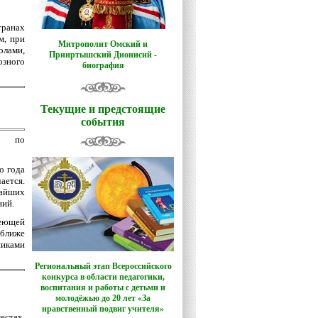
транах
м, при
Митрополит Омский и
олами,
Прииртышский Дионисий -
озного
биография
Текущие и предстоящие
события
т по
о года
ается.
айших
ний.
меющей
ближе
никами
Региональный этап Всероссийского
конкурса в области педагогики,
воспитания и работы с детьми и
молодёжью до 20 лет «За
нравственный подвиг учителя»
естах.