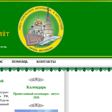
 есть
АС
ПОМОЩЬ
КОНТАКТЫ
ой
Календарь
туры»
Православный календарь: август
и РФ,
2026
Отдела
лавный