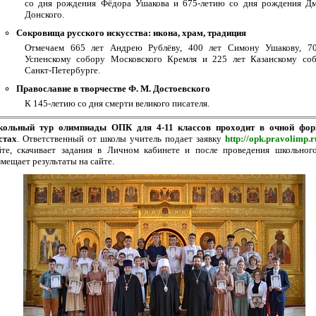
со дня рождения Фёдора Ушакова и 675-летию со дня рождения Д
Донского.
Сокровища русского искусства: икона, храм, традиция
Отмечаем 665 лет Андрею Рублёву, 400 лет Симону Ушакову, 70
Успенскому собору Московского Кремля и 225 лет Казанскому со
Санкт-Петербурге.
Православие в творчестве Ф. М. Достоевского
К 145-летию со дня смерти великого писателя.
ольный тур олимпиады ОПК для 4-11 классов
проходит в очной фор
стах
. Ответственный от школы учитель подает заявку
http://opk.pravolimp.r
йте, скачивает задания в Личном кабинете и после проведения школьног
змещает результаты на сайте.