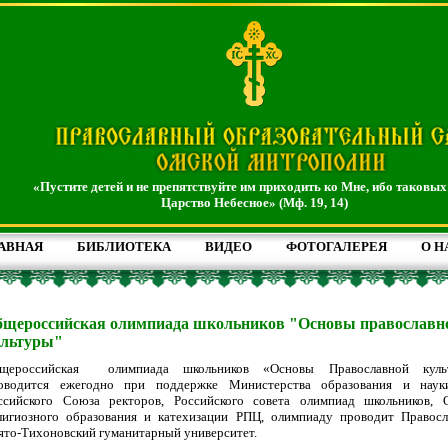
«Пустите детей и не препятствуйте им приходить ко Мне, ибо таковых
Царство Небесное» (Мф. 19, 14)
АВНАЯ
БИБЛИОТЕКА
ВИДЕО
ФОТОГАЛЕРЕЯ
О Н
бщероссийская олимпиада школьников "Основы православн
ультуры"
щероссийская олимпиада школьников «Основы Православной куль
оводится ежегодно при поддержке Министерства образования и наук
ссийского Союза ректоров, Российского совета олимпиад школьников, 
лигиозного образования и катехизации РПЦ, олимпиаду проводит Правос
ято-Тихоновский гуманитарный университет.