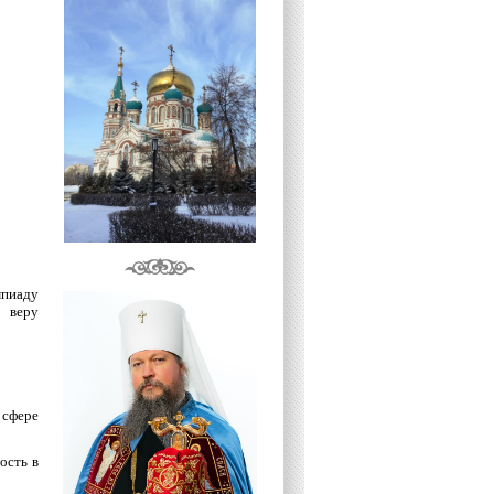
пиаду
 веру
 сфере
ость в