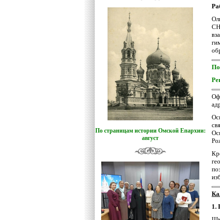
Ра
Ол
СН
вз
ги
об
По
Ре
О
ад
Ос
св
По страницам истории Омской Епархии:
Ос
август
Ро
Кр
ге
по
из
Ка
1.
Шк