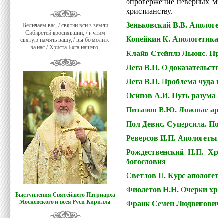
опровержение неверных ми
христианству.
Зеньковский В.В. Аполог
Величаем вас, / святии вси в земли
Сибирстей просиявшии, / и чтим
Копейкин К. Апологетика
святую память вашу, / вы бо молите
за нас / Христа Бога нашего.
Клайв Стейплз Льюис. Пр
Лега В.П. О доказательст
Лега В.П. Проблема чуда 
Осипов А.И. Путь разума
Питанов В.Ю. Ложные ар
Пол Девис. Суперсила. П
Реверсов И.П. Апологеты
Рождественский Н.П. Хр
богословия
Светлов П. Курс апологе
Фиолетов Н.Н. Очерки хр
Выступления Святейшего Патриарха
Московского и всея Руси Кирилла
Франк Семен Людвигович