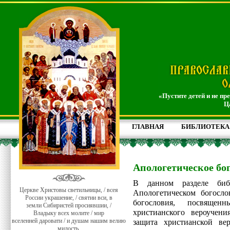
«Пустите детей и не пр
Ц
ГЛАВНАЯ
БИБЛИОТЕКА
Апологетическое бо
В данном разделе биб
Церкве Христовы светильницы, / всея
Апологетическом богосло
России украшение, / святии вси, в
богословия, посвящен
земли Сибиристей просиявшии, /
христианского вероучени
Владыку всех молите / мир
вселенней даровати / и душам нашим велию
защита христианской ве
милость.