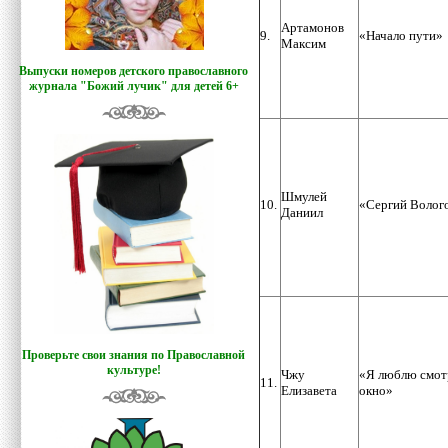
Артамонов
9.
«Начало пути»
Максим
Выпуски номеров детского православного
журнала "Божий лучик
"
для детей 6+
Шмулей
10.
«Сергий Волог
Даниил
Проверьте свои знания по Православной
культуре!
Чжу
«Я люблю смот
11.
Елизавета
окно»