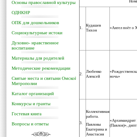
Ном
Основы православной культуры
ОДНКНР
ОПК для дошкольников
Кудашев
1.
«Ангел поёт о 
Тихон
Социокультурные истоки
Духовно- нравственное
воспитание
Материалы для родителей
Методические рекомендации
Любенко
«Рождественск
2.
Алексей
ночь»
Святые места и святыни Омской
Митрополии
Каталог организаций
Конкурсы и гранты
Коллективная
Гостевая книга
работа.
«Архимандрит 
3.
Вопросы и ответы
Павловы
(Павлов)», дип
Екатерина и
Анастасия