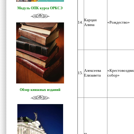
Модуль ОПК курса ОРКСЭ
Карцан
14.
«Рождество»
Алина
Алексеева
«Крестовоздви
15.
Елизавета
собор»
Обзор книжных изданий