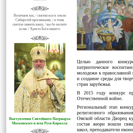
Величаем вас, / святии вси в земли
Сибирстей просиявшии, / и чтим
святую память вашу, / вы бо молите
за нас / Христа Бога нашего.
Целью данного конкурс
патриотическое воспитан
молодежи к православной 
и создание среды для тво
стран зарубежья.
В 2015 году конкурс п
Отечественной войне.
Региональный этап конку
религиозного образован
Омской области Дворец ку
Выступления Святейшего Патриарха
Московского и всея Руси Кирилла
состав жюри вошли свящ
школ, преподаватели икон