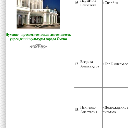
Парыгина
16.
«Скорбь»
Елизавета
Духовно - просветительская деятельность
учреждений культуры города Омска
Егерева
17.
«ГорЕ имеем с
Александра
Панченко
«Долгожданно
18.
Анастасия
письмо»