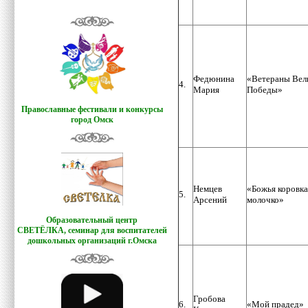
Федюнина
«Ветераны Вел
4.
Мария
Победы»
Православные фестивали и конкурсы
город Омск
Немцев
«Божья коровка
5.
Арсений
молочко»
Образовательный центр
СВЕТЁЛКА,
семинар для воспитателей
дошкольных организаций г.Омска
Гробова
6.
«Мой прадед»