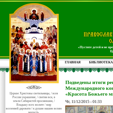
«Пустите детей и не пр
Ц
ГЛАВНАЯ
БИБЛИОТЕКА
Подведены итоги ре
Международного кон
«Красота Божьего м
Церкве Христовы светильницы, / всея
России украшение, / святии вси, в
земли Сибиристей просиявшии, /
Чт, 11/12/2015 - 01:33
Владыку всех молите / мир
вселенней даровати / и душам нашим велию
милость.