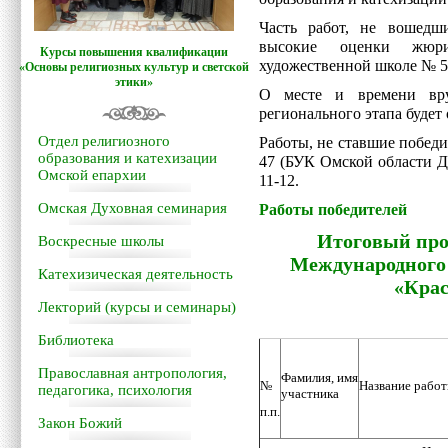
Часть работ, не вошедш
высокие оценки жюри
Курсы повышения квалификации
художественной школе № 5
«Основы религиозных культур и светской
этики»
О месте и времени вру
регионального этапа будет
Отдел религиозного
Работы, не ставшие победи
образования и катехизации
47 (БУК Омской области Д
Омской епархии
11-12.
Омская Духовная семинария
Работы победителей
Итоговый про
Воскресные школы
Международного 
Катехизическая деятельность
«Крас
Лекторий (курсы и семинары)
Библиотека
Православная антропология,
Фамилия, имя
№
Название рабо
педагогика, психология
участника
п.п.
Закон Божий