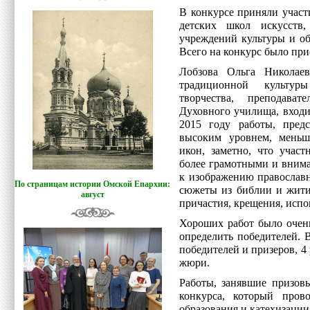
В конкурсе приняли участ
детских школ искусств
учреждений культуры и об
Всего на конкурс было при
Лобзова Ольга Николаев
традиционной культур
творчества, преподава
Духовного училища, входи
2015 году работы, предс
высоким уровнем, меньш
икон, заметно, что участ
более грамотными и внима
к изображению православн
По страницам истории Омской Епархии:
сюжеты из библии и жити
август
причастия, крещения, испо
Хороших работ было очен
определить победителей. 
победителей и призеров, 
жюри.
Работы, занявшие призовы
конкурса, который пров
образования и катехизаци