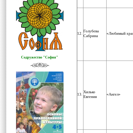
Голубева
12.
«Любимый хра
Сабрина
Содружество "София"
Хилько
13.
«Ангел»
Евгения